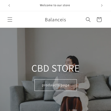
コンテ
ンツに
Welcome to our store
進む
カ
Balanceis
ー
ト
CBD STORE
prodaucts page